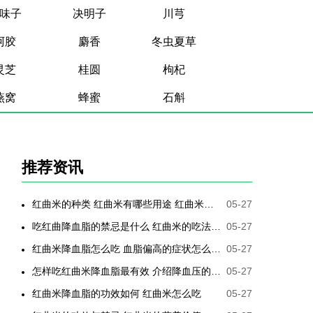
味子
决明子
川芎
阿胶
麝香
冬虫夏草
灵芝
桂圆
枸杞
燕窝
蜂蜜
石斛
推荐资讯
红曲米的种类 红曲米有哪些用途 红曲米有何功效 红曲米降血压怎样吃最有效
05-27
吃红曲降血脂的禁忌是什么 红曲米的吃法是哪些
05-27
红曲米降血脂怎么吃 血脂偏高的症状怎么降低
05-27
怎样吃红曲米降血脂最有效 介绍降血压的最好方法
05-27
红曲米降血脂的功效如何 红曲米怎么吃
05-27