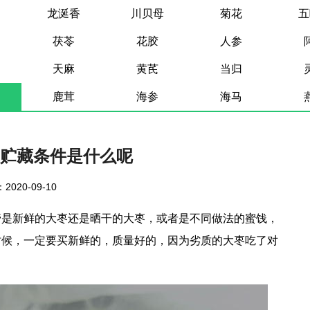
龙涎香
川贝母
菊花
五
茯苓
花胶
人参
天麻
黄芪
当归
鹿茸
海参
海马
贮藏条件是什么呢
2020-09-10
管是新鲜的大枣还是晒干的大枣，或者是不同做法的蜜饯，
时候，一定要买新鲜的，质量好的，因为劣质的大枣吃了对