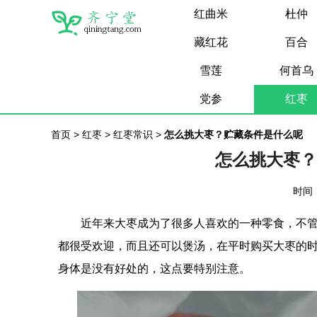
红曲米
杜仲
藏红花
百合
雪莲
何首乌
党参
红枣
首页
>
红枣
>
红枣常识
>
怎么挑大枣？贮藏条件是什么呢
怎么挑大枣？
时间：
近年来大枣成为了很多人喜欢的一种零食，不
都很受欢迎，而且还可以煲汤，在平时购买大枣的
身体是没有好处的，这点要特别注意。