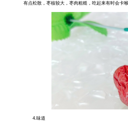
有点松散，枣核较大，枣肉粗糙，吃起来有时会卡
4.味道