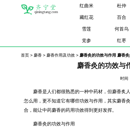
红曲米
杜仲
藏红花
百合
雪莲
何首乌
党参
红枣
首页
>
麝香
>
麝香作用及功效
>
麝香灸的功效与作用 麝香
麝香灸的功效与
时间：
麝香是人们都很熟悉的一种中药材，但麝香炙
怎么用，更不知道它有哪些功效与作用，其实麝香
合，能让中药麝香的药用功效得到更好发挥。
麝香灸的功效与作用