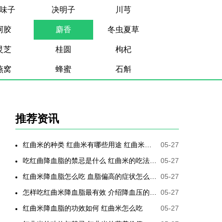
味子
决明子
川芎
阿胶
麝香
冬虫夏草
灵芝
桂圆
枸杞
燕窝
蜂蜜
石斛
推荐资讯
红曲米的种类 红曲米有哪些用途 红曲米有何功效 红曲米降血压怎样吃最有效
05-27
吃红曲降血脂的禁忌是什么 红曲米的吃法是哪些
05-27
红曲米降血脂怎么吃 血脂偏高的症状怎么降低
05-27
怎样吃红曲米降血脂最有效 介绍降血压的最好方法
05-27
红曲米降血脂的功效如何 红曲米怎么吃
05-27