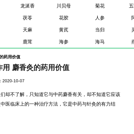
龙涎香
川贝母
菊花
五
茯苓
花胶
人参
天麻
黄芪
当归
鹿茸
海参
海马
灸的药用价值
作用 麝香灸的药用价值
2020-10-07
人们却不了解，只知道它与中药麝香有关，却不知道它应该
灸中医临床上的一种治疗方法，它是中药与针灸的有力结