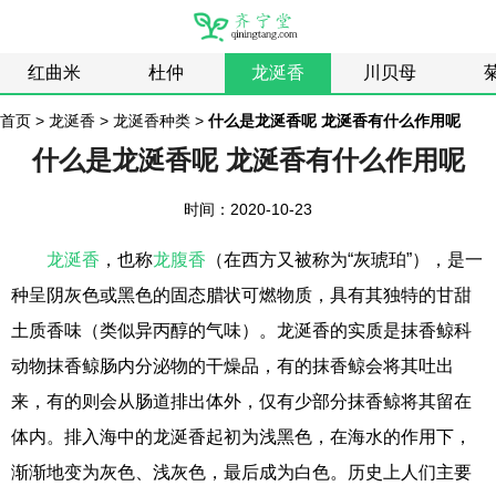
红曲米
杜仲
龙涎香
川贝母
首页
>
龙涎香
>
龙涎香种类
>
什么是龙涎香呢 龙涎香有什么作用呢
什么是龙涎香呢 龙涎香有什么作用呢
时间：2020-10-23
龙涎香
，也称
龙腹香
（在西方又被称为“灰琥珀”），是一
种呈阴灰色或黑色的固态腊状可燃物质，具有其独特的甘甜
土质香味（类似异丙醇的气味）。龙涎香的实质是抹香鲸科
动物抹香鲸肠内分泌物的干燥品，有的抹香鲸会将其吐出
来，有的则会从肠道排出体外，仅有少部分抹香鲸将其留在
体内。排入海中的龙涎香起初为浅黑色，在海水的作用下，
渐渐地变为灰色、浅灰色，最后成为白色。历史上人们主要