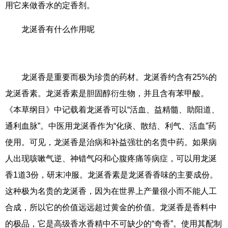
用它来做香水的定香剂。
龙涎香有什么作用呢
龙涎香是重要而极为珍贵的药材。龙涎香约含有25%的
龙涎香素。龙涎香素是胆固醇衍生物，并且含有苯甲酸。
《本草纲目》中记载着龙涎香可以“活血、益精髓、助阳道、
通利血脉”。中医用龙涎香作为“化痰、散结、利气、活血”药
使用。可见，龙涎香是治病和补益强壮的名贵中药。如果病
人出现咳嗽气逆、神错气闷和心腹疼痛等病症，可以用龙涎
香1道3份，研末冲服。龙涎香素是龙涎香香味的主要成份。
这种极为名贵的龙涎香，因为在世界上产量很小而不能人工
合成，所以它的价值远远超过黄金的价值。龙涎香是香料中
的极品，它是高级香水香精中不可缺少的“奇香”。使用其配制