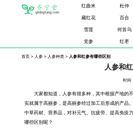
红曲米
杜仲
藏红花
百合
雪莲
何首乌
党参
红枣
首页
>
人参
>
人参种类
>
人参和红参有哪些区别
人参和红
时间：
大家都知道，人参有很多种，其中根据产地的
实就属于高丽参，是高丽参经过加工后形成的产品
中草药材、营养品，对补元气、抗疲劳、提高免疫
哪些区别呢？