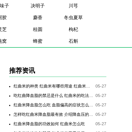
味子
决明子
川芎
阿胶
麝香
冬虫夏草
灵芝
桂圆
枸杞
燕窝
蜂蜜
石斛
推荐资讯
红曲米的种类 红曲米有哪些用途 红曲米有何功效 红曲米降血压怎样吃最有效
05-27
吃红曲降血脂的禁忌是什么 红曲米的吃法是哪些
05-27
红曲米降血脂怎么吃 血脂偏高的症状怎么降低
05-27
怎样吃红曲米降血脂最有效 介绍降血压的最好方法
05-27
红曲米降血脂的功效如何 红曲米怎么吃
05-27