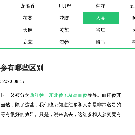
龙涎香
川贝母
菊花
五
茯苓
花胶
人参
天麻
黄芪
当归
鹿茸
海参
海马
参有哪些区别
2020-08-17
不同，又被分为
西洋参、东北参以及高丽参
等等。而红参其
。当然，除了这些，我们也都知道红参和人参是非常名贵的
力等有很好的效果。只是，说来说去，这红参和人参究竟有