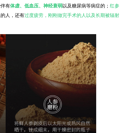
些伴有
体虚、低血压、神经衰弱
以及糖尿病等病症的；
红参
态的人，还有
过度疲劳，刚刚做完手术的人以及长期被辐射