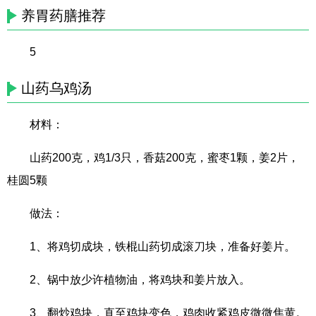
养胃药膳推荐
5
山药乌鸡汤
材料：
山药200克，鸡1/3只，香菇200克，蜜枣1颗，姜2片，
桂圆5颗
做法：
1、将鸡切成块，铁棍山药切成滚刀块，准备好姜片。
2、锅中放少许植物油，将鸡块和姜片放入。
3、翻炒鸡块，直至鸡块变色，鸡肉收紧鸡皮微微焦黄。