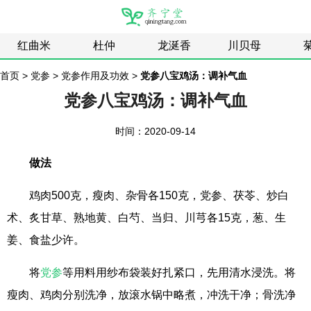
红曲米
杜仲
龙涎香
川贝母
首页
>
党参
>
党参作用及功效
>
党参八宝鸡汤：调补气血
党参八宝鸡汤：调补气血
时间：2020-09-14
做法
鸡肉500克，瘦肉、杂骨各150克，党参、茯苓、炒白
术、炙甘草、熟地黄、白芍、当归、川芎各15克，葱、生
姜、食盐少许。
将
党参
等用料用纱布袋装好扎紧口，先用清水浸洗。将
瘦肉、鸡肉分别洗净，放滚水锅中略煮，冲洗干净；骨洗净