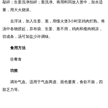
敲碎；生姜洗净拍碎；葱洗净。将用料同放入煲中，加水适
量，用大火烧滚。
去浮沬，加入生姜、葱，用慢火煲3小时至鸡肉烂熟。将
汤中各物捞起，弃布袋、生姜、葱不用，鸡肉和瘦肉稍凉，
切成条，汤可加盐少许调味。
食用方法
佐餐食
功效
调补气血。适用于气血两虚、面色萎黄，食欲不振，四
肢乏力等。