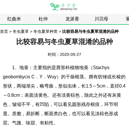
红曲米
杜仲
龙涎香
川贝母
首页
>
冬虫夏草
>
冬虫夏草种类
>
比较容易与冬虫夏草混淆的品种
比较容易与冬虫夏草混淆的品种
时间：2020-09-27
1、地蚕：主要指的是唇形科植物地蚕（Stachys
geobombycis C．Y．Wuy）的干燥根茎。拥有纺锤或长棱的
形状，两端渐尖，略弯曲，形似虫体，长1.5～5cm，直径0.4
～0.8cm；表面淡黄色、还有淡黄棕色，除此之外还有灰黄
色，皱缩不平，有凹陷，可以看见圆形残存根痕，环节明
显。质脆，易折断，断面类白色，也可以看见淡棕色形成
层。气微、味甜、有粘性。