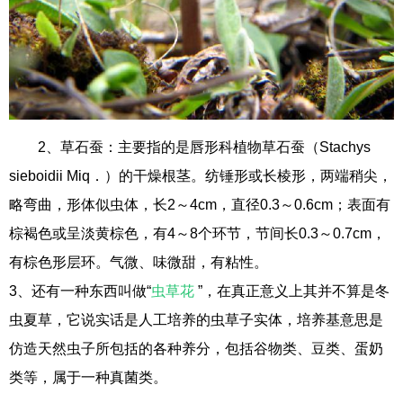
2、草石蚕：主要指的是唇形科植物草石蚕（Stachys
sieboidii Miq．）的干燥根茎。纺锤形或长棱形，两端稍尖，
略弯曲，形体似虫体，长2～4cm，直径0.3～0.6cm；表面有
棕褐色或呈淡黄棕色，有4～8个环节，节间长0.3～0.7cm，
有棕色形层环。气微、味微甜，有粘性。
3、还有一种东西叫做“
虫草花
”，在真正意义上其并不算是冬
虫夏草，它说实话是人工培养的虫草子实体，培养基意思是
仿造天然虫子所包括的各种养分，包括谷物类、豆类、蛋奶
类等，属于一种真菌类。