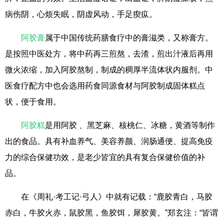
病伤阴，心烦失眠，阴虚风动，手足瘈疭。
阿胶膏
属于中国传统药膳食疗中的膏滋类，又称膏方。
是按照中医处方，将中药再三煎熬，去渣，煎出汁液后再用
微火浓缩，加入阿胶熬制，制成的稠厚半流体状内服剂。中
医食疗配方中也会选用药食同源食材与阿胶制成固体糕点
状，便于食用。
阿胶糕
是用阿胶 、黑芝麻、核桃仁、冰糖，黄酒等制作
出的食品。具有补血养气、美容养颜、润肠通便、提高免疫
力的综合保健功效，是老少皆宜的具有复合保健价值的补
品。
在《周礼·考工记·弓人》中就有记载：“鹿胶青白，马胶
赤白，牛胶火赤，鼠胶黑，鱼胶饵，犀胶黄。”郑玄注：“皆谓