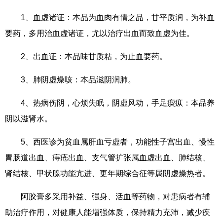
1、血虚诸证：本品为血肉有情之品，甘平质润，为补血
要药，多用治血虚诸证，尤以治疗出血而致血虚为佳。
2、出血证：本品味甘质粘，为止血要药。
3、肺阴虚燥咳：本品滋阴润肺。
4、热病伤阴，心烦失眠，阴虚风动，手足瘈疭：本品养
阴以滋肾水。
5、西医诊为贫血属肝血亏虚者，功能性子宫出血、慢性
胃肠道出血、痔疮出血、支气管扩张属血虚出血、肺结核、
肾结核、甲状腺功能亢进、更年期综合征等属阴虚燥热者。
阿胶膏多采用补益、强身、活血等药物，对患病者有辅
助治疗作用，对健康人能增强体质，保持精力充沛，减少疾