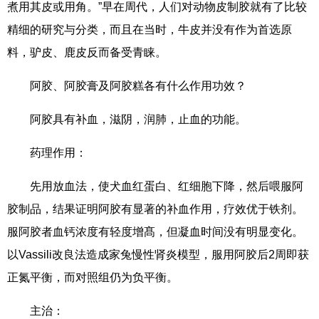
煮用其皮或用角。”早在周代，人们对动物皮制胶就有了比较
精细的研究与分类，而且在当时，牛皮并没有作为首选原
料，驴皮、鹿皮反而备受青睐。
阿胶、阿胶膏及阿胶糕各有什么作用功效？
阿胶具有补血，滋阴，润肺，止血的功能。
药理作用：
先用放血法，使犬血红蛋白、红细胞下降，然后喂服阿
胶制品，结果证明阿胶有显著的补血作用，疗效优于铁剂。
服阿胶者血钙浓度有轻度增髙，但凝血时间没有明显变化。
以Vassili改良法造成家兔慢性肾炎模型，服用阿胶后2周即获
正氮平衡，而对照组仍为负平衡。
主治：