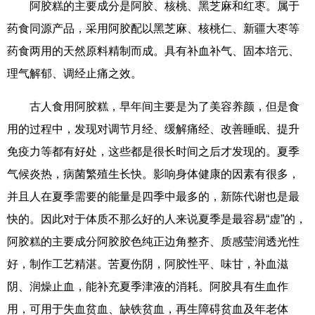
阿胶糕的主要成分是阿胶、核桃、黑芝麻和红枣。属于
药食同源产品，采用阿胶配以黑芝麻、核桃仁、新疆大枣等
药食两用的天然原料精制而成。具有补血补气、固本培元、
理气解郁、调经止痛之效。
古人食用阿胶糕，早年间主要是为了美容养颜，但是食
用的过程中，发现对调节月经、缓解痛经、改善睡眠、提升
免疫力等都有好处，这些都是很长时间之后才发现的。夏季
气候炎热，病菌繁殖生长快。影响身体健康的因素有很多，
并且人在夏季需要的能量是四季中最多的，新陈代谢也是最
快的。因此对于体质不那么好的人来说夏季是最容易“虚”的，
阿胶糕的主要成分阿胶胶色纯正边角整齐、质感莹润透光性
好，制作工艺精湛。苦夏伤阴，阿胶性平、味甘，补血滋
阴、润燥止血，能补充夏季津液的消耗。阿胶具有生血作
用，可用于失血贫血、缺铁贫血，再生障碍贫血及年老体