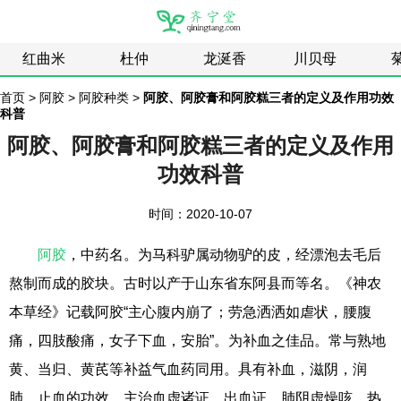
红曲米
杜仲
龙涎香
川贝母
首页
>
阿胶
>
阿胶种类
>
阿胶、阿胶膏和阿胶糕三者的定义及作用功效
科普
阿胶、阿胶膏和阿胶糕三者的定义及作用
功效科普
时间：2020-10-07
阿胶
，中药名。为马科驴属动物驴的皮，经漂泡去毛后
熬制而成的胶块。古时以产于山东省东阿县而等名。《神农
本草经》记载阿胶“主心腹内崩了；劳急洒洒如虐状，腰腹
痛，四肢酸痛，女子下血，安胎”。为补血之佳品。常与熟地
黄、当归、黄芪等补益气血药同用。具有补血，滋阴，润
肺，止血的功效。主治血虚诸证，出血证，肺阴虚燥咳，热