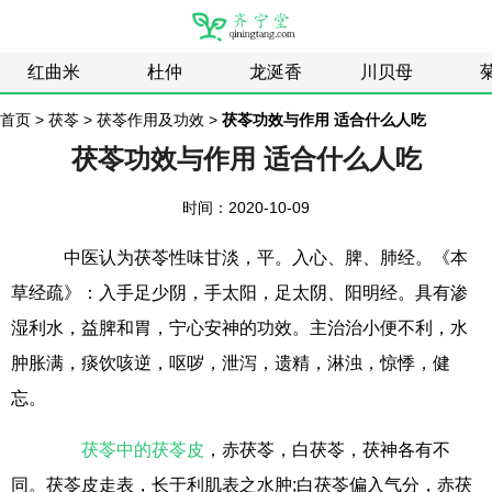
红曲米
杜仲
龙涎香
川贝母
首页
>
茯苓
>
茯苓作用及功效
>
茯苓功效与作用 适合什么人吃
茯苓功效与作用 适合什么人吃
时间：2020-10-09
中医认为茯苓性味甘淡，平。入心、脾、肺经。《本
草经疏》：入手足少阴，手太阳，足太阴、阳明经。具有渗
湿利水，益脾和胃，宁心安神的功效。主治治小便不利，水
肿胀满，痰饮咳逆，呕哕，泄泻，遗精，淋浊，惊悸，健
忘。
茯苓中的茯苓皮
，赤茯苓，白茯苓，茯神各有不
同。茯苓皮走表，长于利肌表之水肿;白茯苓偏入气分，赤茯