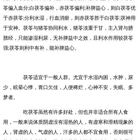
苓偏入血分;白茯苓偏补，赤茯苓偏利;补脾益心，则白茯苓优
于赤茯苓;分利水湿，行血消瘀，则赤茯苓胜于白茯苓;茯神用
于安神。茯苓与猪苓协同利水，猪苓淡重于甘，主入肾与膀
胱经，只能渗湿利尿，无补脾益中之效，且利水作用较茯苓
强;茯苓则利中有补，能补脾益心。
茯苓适宜于一般人群。尤宜于水湿内困，水肿，尿
少，眩晕心悸，胃口欠佳，人便稀烂，心神不安，失眠、多
梦者。
吃茯苓虽然有许多好处，但也并非适合所有人食
用，一般来说体质阴虚没有湿热的人，有虚寒和滑精现象的
人，肾虚的人，气虚的人，汗多的人都不宜食用，否则很可