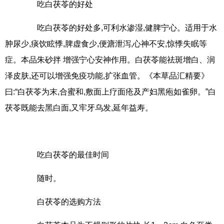
吃白茯苓的好处
吃白茯苓的好处多,可利水渗湿,健脾宁心。适用于水
肿尿少,痰饮眩悸,脾虚食少,便溏泄泻,心神不安,惊悸失眠等
症。本品朱砂拌 增强宁心安神作用。白茯苓能祛斑增白、润
泽皮肤,还可以增强免疫功能,扩张血管。《本草品汇精要》
曰:“白茯苓为末,合蜜和,敷面上疗面疮及产妇黑疱如雀卵。”白
茯苓既能去黑白面,又牢牙乌发,延年益寿。
吃白茯苓的最佳时间
随时。
白茯苓的选购方法