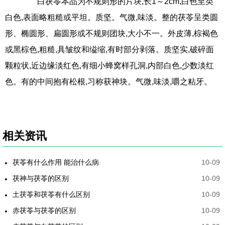
白茯苓本品为不规则形的片块,长1～2cm,白色至类
白色,表面略粗糙或平坦。质坚。气微,味淡。整的茯苓呈类圆
形、椭圆形、扁圆形或不规则团块,大小不一。外皮薄,棕褐色
或黑棕色,粗糙,具皱纹和缢缩,有时部分剥落。质坚实,破碎面
颗粒状,近边缘淡红色,有细小蜂窝样孔洞,内部白色,少数淡红
色。有的中间抱有松根,习称获神块。气微,味淡,嚼之粘牙。
相关资讯
茯苓有什么作用 能治什么病
10-09
茯神与茯苓的区别
10-09
土茯苓和茯苓有什么区别
10-09
赤茯苓与茯苓的区别
10-09