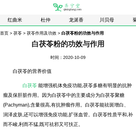
红曲米
杜仲
龙涎香
川贝母
首页
>
茯苓
>
茯苓作用及功效
>
白茯苓粉的功效与作用
白茯苓粉的功效与作用
时间：2020-10-09
白茯苓的营养价值
白茯苓
能增强机体免疫功能,茯苓多糖有明显的抗肿
瘤及保肝脏作用。因为白茯苓中的主要成分为白茯苓聚糖
(Pachyman),含量很高,有抗肿瘤作用。白茯苓能祛斑增白、
润泽皮肤,还可以增强免疫功能,扩张血管。白茯苓性质平和,补
而不峻,利而不猛,既可祛邪又可扶正。