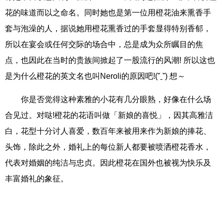
花的味道而以之命名。同时她也是第一位用橙花油来熏香手
套与泡澡的人，据说她用橙花熏香过的手套显得特别香郁，
所以在宴会或任何交际的场合中，总是成为众所瞩目的焦
点，也因此在当时的贵族间掀起了一股流行的风潮! 所以这也
是为什么橙花的英文名也叫Neroli的原因吧!(ˇˍˇ) 想～
你是否觉得这种素雅的小花有几分眼熟，好像在什么场
合见过。对哒!橙花的花语叫做「新娘的喜悦」，因其高雅洁
白，花型十分讨人喜爱，数百年来被用来作为新娘的捧花、
头饰，除此之外，婚礼上的每位新人都要被喷洒橙花香水，
代表对婚姻的纯洁与忠贞。因此橙花在国外也被视为快乐及
丰富婚礼的象征。