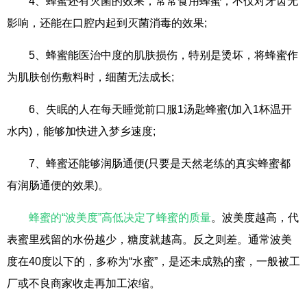
4、蜂蜜还有灭菌的效果，常常食用蜂蜜，不仅对牙齿无
影响，还能在口腔内起到灭菌消毒的效果;
5、蜂蜜能医治中度的肌肤损伤，特别是烫坏，将蜂蜜作
为肌肤创伤敷料时，细菌无法成长;
6、失眠的人在每天睡觉前口服1汤匙蜂蜜(加入1杯温开
水内)，能够加快进入梦乡速度;
7、蜂蜜还能够润肠通便(只要是天然老练的真实蜂蜜都
有润肠通便的效果)。
蜂蜜的“波美度”高低决定了蜂蜜的质量
。波美度越高，代
表蜜里残留的水份越少，糖度就越高。反之则差。通常波美
度在40度以下的，多称为“水蜜”，是还未成熟的蜜，一般被工
厂或不良商家收走再加工浓缩。