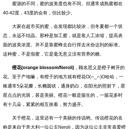
蜜源的不同，蜜的波美度也有不同。但通常成熟蜜都在
40-42度，43度的会有，但比较少。
大家在超市买的蜜，会发现都比较浓，但冬夏都一个状
态，永远不结晶。那种是加工蜜，就是靠人工浓缩，提高表
面的波美浓度。并不是靠蜜蜂去自行挥去水份达到的标准。
这种蜜，不是假蜜，它是毫无意义没有营养的糖。
橙花(orange blossom/Neroli)
，顾名思义是橙子树开的
花。至于产地嘛，有橙子的地方就有橙花O(∩_∩)O哈哈，一
株通常5朵花瓣，长椭圆状，通身奶白，在阳光的照射下，星
星点点的光斑，甚是美丽。橙花一般是簇生的，一簇花多时
有十几朵，紧紧的相互挨着，努力盛开。
关于橙花，这里还有一个美丽的传说哟。传说橙花的名
称是来自于意大利一位公主Neroli，因为这位公主非常喜爱橙