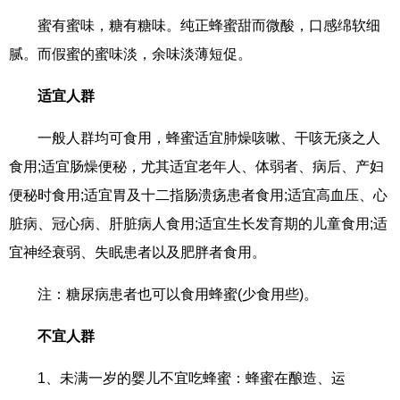
蜜有蜜味，糖有糖味。纯正蜂蜜甜而微酸，口感绵软细
腻。而假蜜的蜜味淡，余味淡薄短促。
适宜人群
一般人群均可食用，蜂蜜适宜肺燥咳嗽、干咳无痰之人
食用;适宜肠燥便秘，尤其适宜老年人、体弱者、病后、产妇
便秘时食用;适宜胃及十二指肠溃疡患者食用;适宜高血压、心
脏病、冠心病、肝脏病人食用;适宜生长发育期的儿童食用;适
宜神经衰弱、失眠患者以及肥胖者食用。
注：糖尿病患者也可以食用蜂蜜(少食用些)。
不宜人群
1、未满一岁的婴儿不宜吃蜂蜜：蜂蜜在酿造、运