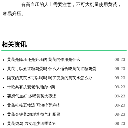
有高血压的人士需要注意，不可大剂量使用黄芪，
容易升压。
相关资讯
黄芪是降压还是升压的 黄芪的作用是什么
09-23
黄芪可以煮红糖鸡蛋吗 什么人适合吃黄芪红糖鸡蛋
09-23
隔夜的黄芪水可以喝吗 喝了变质的黄芪水怎么办
09-23
十款具有抗衰老作用的中药
09-23
要想气血好 多喝黄芪大枣汤
09-23
黄芪桂枝五物汤 可治疗荨麻疹
09-23
黄芪金银菜鸡肉粥 益气利肠胃
09-23
黄芪炖鸡 男女老少四季皆宜
09-23