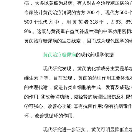
病， 大多以黄芪为君药。有人对古今治疗糖尿病的
专家统计黄芪治疗消渴的古方 200 个、现代方500 个， 
500 个现代 方 中 ， 用 黄 芪 者 318 个 ， 
9% 。这既与黄芪重在益气补虚生津的中医功用密
黄芪治疗糖尿病的宝贵线索， 因而成为现代医学的
黄芪治疗糖尿病
的现代药理学依据
现代研究发现， 黄芪的化学成分主要是单糖
维生素 P 等。目前发现， 黄芪的药理作用主要体现
的生理代谢， 促进各类血细胞的生成、发育及成熟;
的作用; ④改善肾功能，减轻肾的病理性损伤及利尿作
⑦可强心、改善心功能; ⑧有抗菌作用; ⑨有抗病毒作
环， 改善微循环的作用。
现代研究进一步证实， 黄芪可明显降低血糖， 