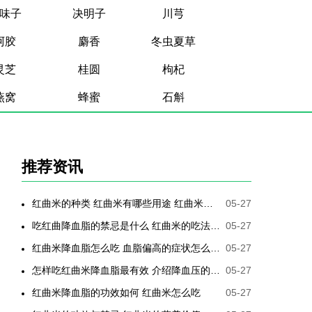
味子
决明子
川芎
阿胶
麝香
冬虫夏草
灵芝
桂圆
枸杞
燕窝
蜂蜜
石斛
推荐资讯
红曲米的种类 红曲米有哪些用途 红曲米有何功效 红曲米降血压怎样吃最有效
05-27
吃红曲降血脂的禁忌是什么 红曲米的吃法是哪些
05-27
红曲米降血脂怎么吃 血脂偏高的症状怎么降低
05-27
怎样吃红曲米降血脂最有效 介绍降血压的最好方法
05-27
红曲米降血脂的功效如何 红曲米怎么吃
05-27