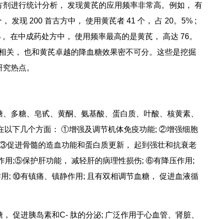
方剂进行统计分析， 发现黄芪的应用频率非常高。例如， 有
发现 200 首古方中， 使用黄芪者 41 个， 占 20。5% ;
占63。8% 。在中成药处方中， 使用频率最高的是黄芪， 高达 76。
切相关， 也和黄芪卓越的降血糖效果密不可分。这些是挖掘
研究热点。
、多糖、皂甙、黄酮、氨基酸、蛋白质、叶酸、核黄素、
在以下几个方面： ①增强及调节机体免疫功能; ②增强细胞
 ③促进骨髓的造血功能和蛋白质更新， 起到强壮和抗衰老
用;⑤保护肝功能， 减轻肝的病理性损伤; ⑥有降压作用;
用; ⑩有镇痛、镇静作用; 且有双相调节血糖， 促进血液循
促进胰岛素和C- 肽的分泌; 广泛作用于心血管、肾脏、