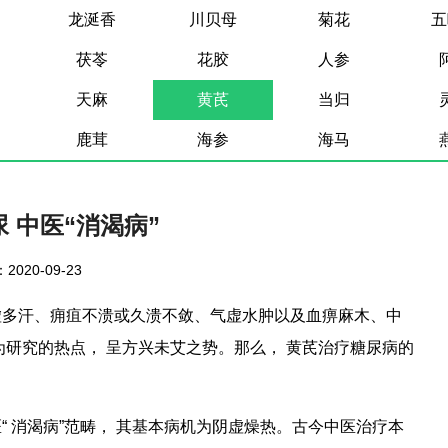
龙涎香
川贝母
菊花
五
茯苓
花胶
人参
天麻
黄芪
当归
鹿茸
海参
海马
 中医“消渴病”
2020-09-23
虚多汗、痈疽不溃或久溃不敛、气虚水肿以及血痹麻木、中
为研究的热点， 呈方兴未艾之势。那么， 黄芪治疗糖尿病的
 消渴病”范畴， 其基本病机为阴虚燥热。古今中医治疗本