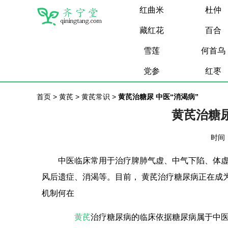
红曲米
杜仲
藏红花
百合
雪莲
何首乌
党参
红枣
首页
>
黄芪
>
黄芪常识
>
黄芪治糖尿 中医“消渴病”
黄芪治糖尿
时间：
中医临床常用于治疗脾肺气虚、中气下陷、体
风后遗症、消渴等。目前， 黄芪治疗糖尿病正在成
机制何在
黄芪
治疗糖尿病的临床依据糖尿病属于中医“