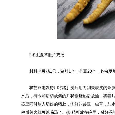
2冬虫夏草肚片鸡汤
材料老母鸡1只，猪肚1个，芸豆20个，冬虫夏
将芸豆泡发待用将猪肚洗后用刀刮去表皮的杂质，
水后，待冷却后切成斜的片状锅烧热后放油，将姜
器里同时放入切好的猪肚，泡好的芸豆，虫草，加水
种后关火就可以喝汤了。(味精可放在碗里，盛好汤