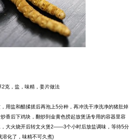
草2克，盐，味精，姜片做法
用盐和醋揉搓后再泡上5分种，再冲洗干净洗净的猪肚焯
片炒香后下鸡块，翻炒到金黄色捞起放煲汤专用的容器里容
，大火烧开后转文火煲2——3个小时后放盐调味，等待5分
就溶化了，味精不可久煮)