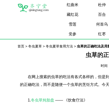
红曲米
杜仲
藏红花
百合
雪莲
何首乌
党参
红枣
首页
>
冬虫夏草
>
冬虫夏草食用方法
>
虫草的正确吃法及用
虫草的正
时间：
在网上搜索的虫草的吃法有各式各样的，但是到
的正确吃法，而不是随便一个虫草的烹饪方式。今
1.
冬虫草炖胎盘
—— 《饮食疗法》