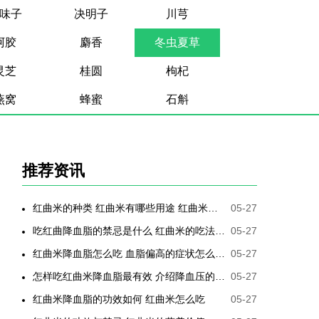
味子
决明子
川芎
阿胶
麝香
冬虫夏草
灵芝
桂圆
枸杞
燕窝
蜂蜜
石斛
推荐资讯
红曲米的种类 红曲米有哪些用途 红曲米有何功效 红曲米降血压怎样吃最有效
05-27
吃红曲降血脂的禁忌是什么 红曲米的吃法是哪些
05-27
红曲米降血脂怎么吃 血脂偏高的症状怎么降低
05-27
怎样吃红曲米降血脂最有效 介绍降血压的最好方法
05-27
红曲米降血脂的功效如何 红曲米怎么吃
05-27