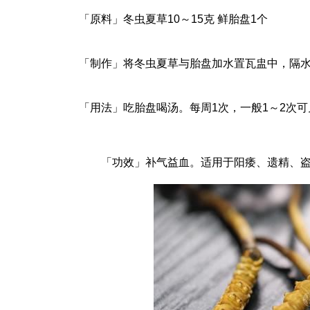
「原料」冬虫夏草10～15克 鲜胎盘1个
「制作」将冬虫夏草与胎盘加水置瓦盅中，隔水
「用法」吃胎盘喝汤。每周1次，一般1～2次可
「功效」补气益血。适用于阳痿、遗精、盗