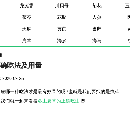
龙涎香
川贝母
菊花
五
茯苓
花胶
人参
天麻
黄芪
当归
鹿茸
海参
海马
量
确吃法及用量
2020-09-25
底哪一种吃法才是最有效果的呢?也就是我们要找的是虫草
天我们就一起来看看
冬虫夏草的正确吃法
吧!