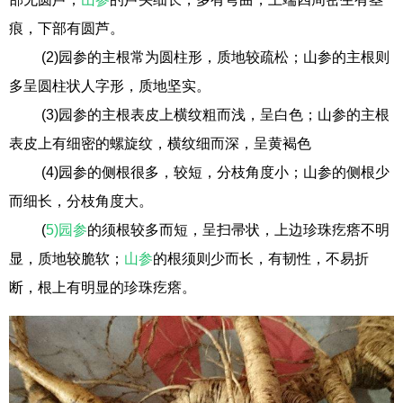
痕，下部有圆芦。
(2)园参的主根常为圆柱形，质地较疏松；山参的主根则
多呈圆柱状人字形，质地坚实。
(3)园参的主根表皮上横纹粗而浅，呈白色；山参的主根
表皮上有细密的螺旋纹，横纹细而深，呈黄褐色
(4)园参的侧根很多，较短，分枝角度小；山参的侧根少
而细长，分枝角度大。
(
5)园参
的须根较多而短，呈扫帚状，上边珍珠疙瘩不明
显，质地较脆软；
山参
的根须则少而长，有韧性，不易折
断，根上有明显的珍珠疙瘩。