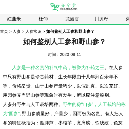
红曲米
杜仲
龙涎香
川贝母
首页
>
人参
>
人参常识
>
如何鉴别人工参和野山参？
如何鉴别人工参和野山参？
时间：2020-08-11
人参是一种名贵的补气中药，被誉为补药之王
。在人参
中只有野山参是珍贵药材，生长年限由十几年到百余年不
等，价格昂贵。由于山参产量稀少，以假乱真、以次充好、
用园参充当野山参等现象时有发生，所以应注意鉴别。
人参分野生与人工栽培两种。
野生的称“山参”，人工栽培的称
为“园参”
, 野山参质量好，产量少，因而极为名贵。有人把人
参的特征概括为：雁脖芦，枣核芋，宽肩膀，铁线纹，色灰