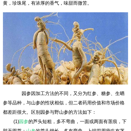
黄，珍珠尾，有浓厚的香气，味甜而微苦。
园参因加工方法的不同，又分为红参、糖参、生晒
参等品种，与山参的性状相似，但二者药用价值和市场价格
都差距很大。区别园参与野山参的方法如下：
(1)
园参
的芦头短粗，多不弯曲，一面或两面有茎痕，下
部无圆芦；
山参
的芦头细长，多有弯曲，上端四周密生有茎