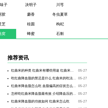
味子
决明子
川芎
阿胶
麝香
冬虫夏草
灵芝
桂圆
枸杞
燕窝
蜂蜜
石斛
推荐资讯
红曲米的种类 红曲米有哪些用途 红曲米有何功效 红曲米降血压怎样吃最有效
05-27
吃红曲降血脂的禁忌是什么 红曲米的吃法是哪些
05-27
红曲米降血脂怎么吃 血脂偏高的症状怎么降低
05-27
怎样吃红曲米降血脂最有效 介绍降血压的最好方法
05-27
红曲米降血脂的功效如何 红曲米怎么吃
05-27