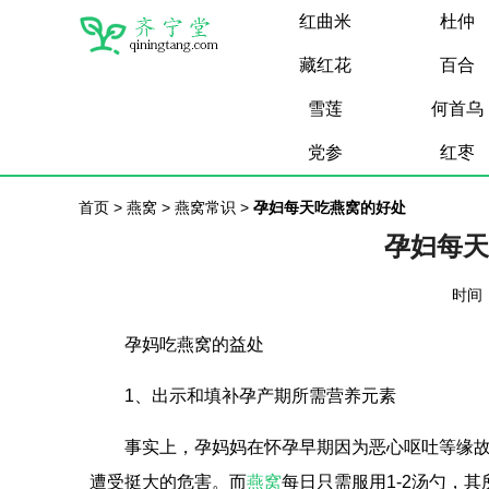
红曲米
杜仲
藏红花
百合
雪莲
何首乌
党参
红枣
首页
>
燕窝
>
燕窝常识
>
孕妇每天吃燕窝的好处
孕妇每天
时间：
孕妈吃燕窝的益处
1、出示和填补孕产期所需营养元素
事实上，孕妈妈在怀孕早期因为恶心呕吐等缘
遭受挺大的危害。而
燕窝
每日只需服用1-2汤勺，