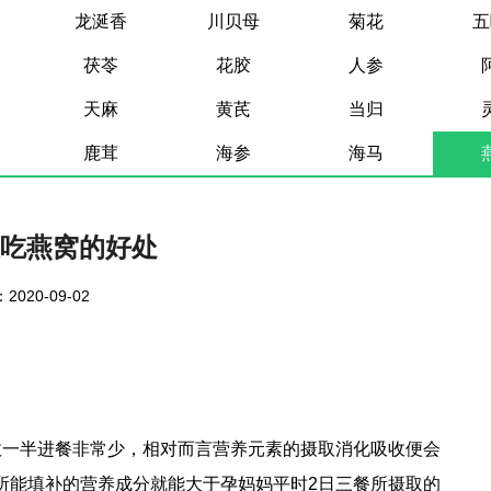
龙涎香
川贝母
菊花
五
茯苓
花胶
人参
天麻
黄芪
当归
鹿茸
海参
海马
吃燕窝的好处
2020-09-02
故一半进餐非常少，相对而言营养元素的摄取消化吸收便会
其所能填补的营养成分就能大于孕妈妈平时2日三餐所摄取的