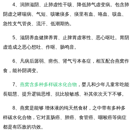
4、润肺滋阴、止肺虚性干咳、降低肺气虚变病。包含肺
阴虚之哮喘病、气短、咳嗽痰多、痰里有血、咯血、咳血、
急性支气管炎、流汗、低潮期热。
5、滋阴养血健脾养胃、止脾胃虚寒性、恶心呕吐。胃阴
虚造成之恶心想吐、作呕、肠鸣音。
6、凡病后孱弱、痨伤、肾气亏本各症，相互配合燕窝作
食，能补阴调变。
7、
燕窝含多种多样碳水化合物
，婴儿和少年儿童常吃能
長聪慧、提升逻辑思维、抗比较敏感、补其依次天下不够。
8、燕窝是能够 增体液的纯天然食材，之中带有多种多
样碳水化合物，它对直肠癌、肺癌、食管癌、咽喉癌等病症
都是有匹敌的功效。