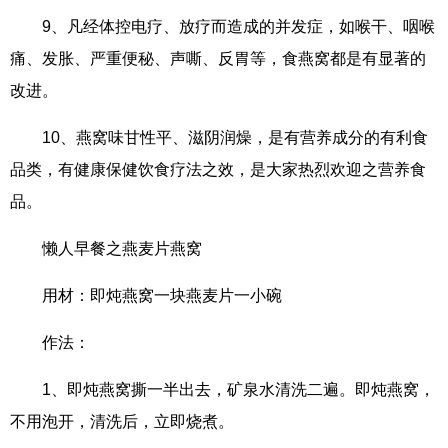
9、凡经体控电疗、放疗而造成的并发症，如喉干、咽喉
痛、发胀、严重便秘、声嘶、反胃等，食燕窝都是有显著的
改进。
10、燕窝味甘性平、滋阴润燥，是有营养成分的有利食
品类，有健康保健饮食疗法之效，是大家热烈欢迎之营养食
品。
懒人早餐之燕麦片燕窝
用材：即炖燕窝一块燕麦片一小碗
作法：
1、即炖燕窝撕一半出去，矿泉水清洗二遍。即炖燕窝，
不用泡开，清洗后，立即烧煮。