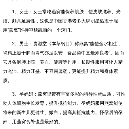
1、女士：女士常吃燕窝能保养肌肤，使皮肤滋养、光
洁、颇具延展性，这也是中国香港诸多大牌明星热衷于服
用“燕窝”维持容貌靓丽的一个窍门。
2、男士：贵滋堂《本草纲目》称燕窝“能使金水相生，
肾精上滋于肺而胃气亦足以安，食品类中直最则良者”。因而
它具备润肺止咳、养血、健脾等作用，长期性服用可让人精
力充沛、精力旺盛、不容易孱弱，更能提升精力和身体素
质。
3、孕妈妈：燕窝里带有丰富多彩的特异性蛋白质，可推
动人体细胞生长发育，提升抵抗能力。孕妈妈服用燕窝能使
将来的新生儿更健壮、嫩白，提高其抵抗能力。怀孕后的孕
妇，用燕窝食补也是最好的。