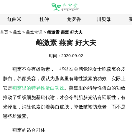
红曲米
杜仲
龙涎香
川贝母
首页
>
燕窝
>
燕窝常识
>
雌激素 燕窝 好大夫
雌激素 燕窝 好大夫
时间：2020-09-02
燕窝不会有雄激素，一些盆友会感觉说女士吃燕窝会皮
肤白，养颜美容，误认为燕窝里有雌性激素的功效，实际上
它是
燕窝里的特异性蛋白功效
。燕窝里的特异性蛋白的功效
推动了组织细胞基础代谢，才会令到肌肤光洁有延展性，有
光泽度，消除色素沉着美白皮肤，降低皱褶防衰老，而不是
哪些雌激素。
燕窝的适合群体