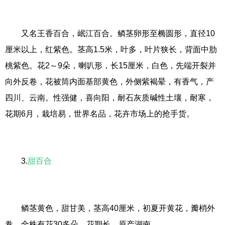
又名王香百合，岷江百合。鳞茎卵形至椭圆形，直径10
厘米以上，红紫色。茎高1.5米，叶多，叶片狭长，背面中肋
桃紫色。花2～9朵，喇叭形，长15厘米，白色，先端开裂并
向外反卷，花被筒内面基部黄色，外侧紫褐晕，有香气，产
四川、云南。性强健，喜向阳，耐石灰质碱性土壤，耐寒，
花期6月，栽培易，世界名品，花卉市场上的抢手货。
3.
甜百合
鳞茎黄色，甜甘美，茎高40厘米，初夏开黄花，瓣梢外
卷，全株有花30多朵，花期长，原产湖南。