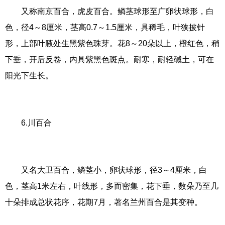
又称南京百合，虎皮百合。鳞茎球形至广卵状球形，白
色，径4～8厘米，茎高0.7～1.5厘米，具稀毛，叶狭披针
形，上部叶腋处生黑紫色珠芽。花8～20朵以上，橙红色，稍
下垂，开后反卷，内具紫黑色斑点。耐寒，耐轻碱土，可在
阳光下生长。
6.川百合
又名大卫百合，鳞茎小，卵状球形，径3～4厘米，白
色，茎高1米左右，叶线形，多而密集，花下垂，数朵乃至几
十朵排成总状花序，花期7月，著名兰州百合是其变种。