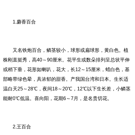
1.麝香百合
又名铁炮百合，鳞茎较小，球形或扁球形，黄白色。植
株刚直挺秀，高40～90厘米。花平生或数朵排列呈总状平伸
或稍下垂，花形如喇叭，花大，长12～15厘米，蜡白色，基
部略带绿色晕，具浓郁的甜香。产我国台湾和日本。生长适
温白天25～28℃，夜间18～20℃，12℃以下生长差，小鳞茎
能耐0℃低温。喜向阳，花期6～7月，是名贵切花。
2.王百合