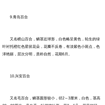
9.青岛百合
又名崂山百合，鳞茎近球形，白色略呈黄色，轮生的绿
叶衬托橙红色星状花朵，花瓣不反卷，有淡紫色小斑点，色
泽艳丽，层次分明，质朴自然，花期6月。
10.兴安百合
又名毛百合，鳞茎圆形较小，径2～3厘米，白色，茎高