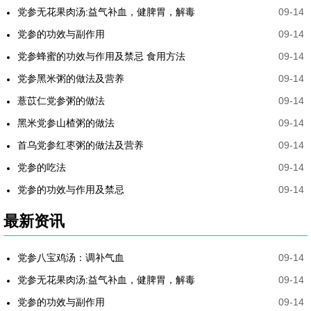
党参无花果肉汤:益气补血，健脾胃，解毒
09-14
党参的功效与副作用
09-14
党参蜂蜜的功效与作用及禁忌 食用方法
09-14
党参黑米粥的做法及营养
09-14
薏苡仁党参粥的做法
09-14
黑米党参山楂粥的做法
09-14
首乌党参红枣粥的做法及营养
09-14
党参的吃法
09-14
党参的功效与作用及禁忌
09-14
最新资讯
党参八宝鸡汤：调补气血
09-14
党参无花果肉汤:益气补血，健脾胃，解毒
09-14
党参的功效与副作用
09-14