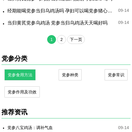
09-14
经期能喝党参当归乌鸡汤吗 孕妇可以喝党参猪心汤吗
09-14
当归黄芪党参乌鸡汤 党参当归乌鸡汤天天喝好吗
1
2
下一页
党参分类
党参食用方法
党参种类
党参常识
党参作用及功效
推荐资讯
党参八宝鸡汤：调补气血
09-14